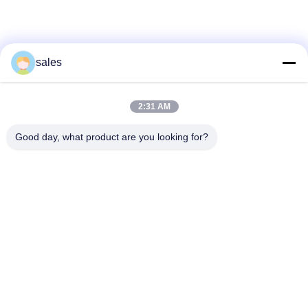
Mídia Social
sales
2:31 AM
Contato Rápido
Good day, what product are you looking for?
telefone
86-510-87871161
E-mail
li@fu-tao.com
Endereço
No.1 Xinghe Road, Heqiao Industrial Zone, Yixing, Jiangsu,
China