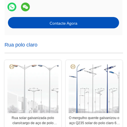
Contacte Agora
Rua polo claro
Rua solar galvanizada polo
O mergulho quente galvanizou o
claro/cargo de aço de polo
aço Q235 solar do polo claro 6m