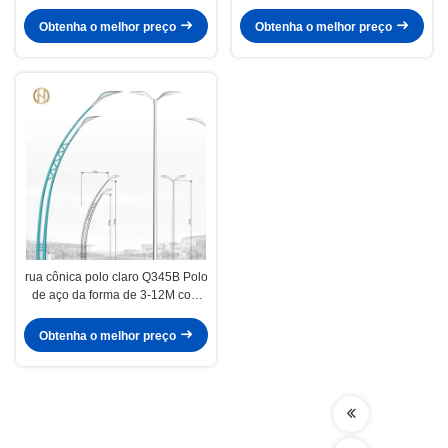
claro/lâmpada com braços
7m 9m 10m 12m de rua
simples ou duplos
Obtenha o melhor preço
Obtenha o melhor preço
rua cônica polo claro Q345B Polo
de aço da forma de 3-12M com
braço dobro
Obtenha o melhor preço